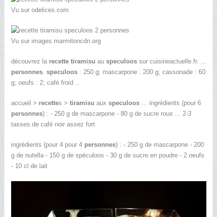
Vu sur odelices.com
Vu sur images.marmitoncdn.org
découvrez la
recette tiramisu
au
speculoos
sur cuisineactuelle.fr. ...
personnes
.
speculoos
: 250 g; mascarpone : 200 g; cassonade : 60
g; oeufs : 2; café froid ...
accueil >
recette
s >
tiramisu
aux
speculoos
... ingrédients (pour 6
personnes
) : - 250 g de mascarpone - 80 g de sucre roux ... 2-3
tasses de café noir assez fort
ingrédients (pour 4 pour 4
personnes
) : - 250 g de mascarpone - 200
g de nutella - 150 g de spéculoos - 30 g de sucre en poudre - 2 oeufs
- 10 cl de lait