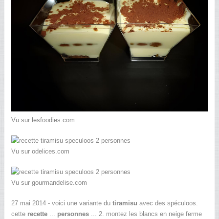
Vu sur lesfoodies.com
Vu sur odelices.com
Vu sur gourmandelise.com
27 mai 2014 - voici une variante du
tiramisu
avec des spéculoos.
cette
recette
...
personnes
... 2. montez les blancs en neige ferme