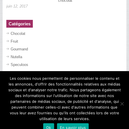
chocolat
juin 12, 2017
Catégories
Chocolat
Fruit
Gourmand
Nutella
Speculoos
Les cookies nous permettent de personnaliser le contenu et
les annonces, d'offrir des fonctionnalités relatives aux médias
sociaux et d'analyser notre trafic. Nous partageons également
des informations sur l'utilisation de notre site avec nos
partenaires de médias sociaux, de publicité et d'analyse, qui
peuvent combiner celles-ci avec d'autres informations que
vous leur avez fournies ou qu'ils ont collectées lors de votre
utilisation de leurs services.
Recettes de Tiramisu
Copyright © 2026.
Ok
En savoir plus