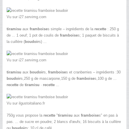
Vu sur i27.servimg.com
tiramisu
aux
framboise
s simple – ingrédients de la
recette
: 250 g
de ... 1 oeuf; 1 pot de coulis de
framboise
s; 1 paquet de biscuits à
la cuillére (
boudoir
s) ...
Vu sur i27.servimg.com
tiramisu
aux
boudoir
s,
framboise
s et cranberries – ingrédients :30
boudoir
s,250 g de mascarpone,150 g de
framboise
s,100 g de ...
recette
de
tiramisu
·
recette
...
Vu sur ilgustoitaliano.fr
750g vous propose la
recette
"
tiramisu
aux
framboise
s" en pas à
pas. ... de sucre en poudre; 2 blancs d'œufs; 16 biscuits à la cuillère
ou
boudoir
s; 10 cl de café ...