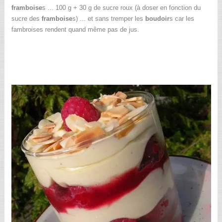
framboise
s ... 100 g + 30 g de sucre roux (à doser en fonction du
sucre des
framboise
s) ... et sans tremper les
boudoir
s car les
fambroises rendent quand même pas de jus.