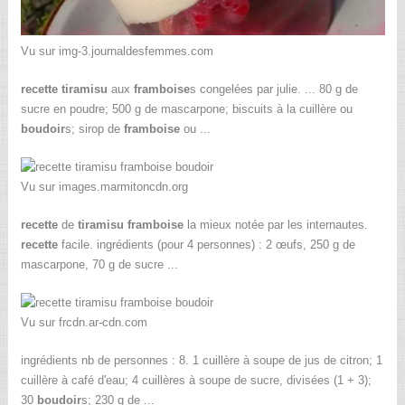
Vu sur img-3.journaldesfemmes.com
recette tiramisu
aux
framboise
s congelées par julie. ... 80 g de
sucre en poudre; 500 g de mascarpone; biscuits à la cuillère ou
boudoir
s; sirop de
framboise
ou ...
Vu sur images.marmitoncdn.org
recette
de
tiramisu framboise
la mieux notée par les internautes.
recette
facile. ingrédients (pour 4 personnes) : 2 œufs, 250 g de
mascarpone, 70 g de sucre ...
Vu sur frcdn.ar-cdn.com
ingrédients nb de personnes : 8. 1 cuillère à soupe de jus de citron; 1
cuillère à café d'eau; 4 cuillères à soupe de sucre, divisées (1 + 3);
30
boudoir
s; 230 g de ...