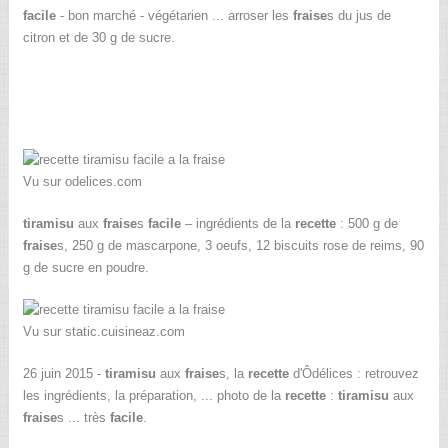
facile
- bon marché - végétarien ... arroser les
fraise
s du jus de
citron et de 30 g de sucre.
Vu sur odelices.com
tiramisu
aux
fraise
s
facile
– ingrédients de la
recette
: 500 g de
fraise
s, 250 g de mascarpone, 3 oeufs, 12 biscuits rose de reims, 90
g de sucre en poudre.
Vu sur static.cuisineaz.com
26 juin 2015 -
tiramisu
aux
fraise
s, la
recette
d'Ôdélices : retrouvez
les ingrédients, la préparation, ... photo de la
recette
:
tiramisu
aux
fraise
s ... très
facile
.